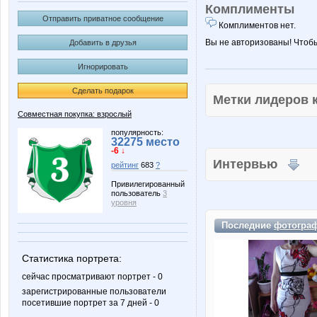
Комплименты
Отправить приватное сообщение
Комплиментов нет.
Вы не авторизованы! Чтоб
Добавить в друзья
Игнорировать
Сделать подарок
Метки лидеров
Совместная покупка: взрослый
популярность:
32275 место
-6 ↓
Интервью
рейтинг
683
?
Привилегированный
пользователь
3
уровня
Последние
фотогра
Статистика портрета:
сейчас просматривают портрет - 0
зарегистрированные пользователи
посетившие портрет за 7 дней - 0